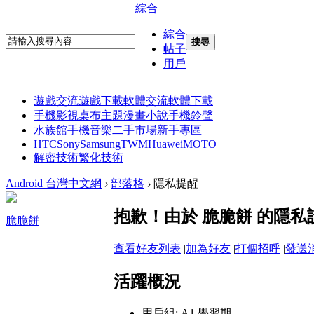
綜合
綜合
搜尋
帖子
用戶
遊戲交流
遊戲下載
軟體交流
軟體下載
手機影視
桌布主題
漫畫小說
手機鈴聲
水族館
手機音樂
二手市場
新手專區
HTC
Sony
Samsung
TWM
Huawei
MOTO
解密技術
繁化技術
Android 台灣中文網
›
部落格
›
隱私提醒
抱歉！由於 脆脆餅 的隱
脆脆餅
查看好友列表
|
加為好友
|
打個招呼
|
發送
活躍概況
用戶組:
A1 學習期