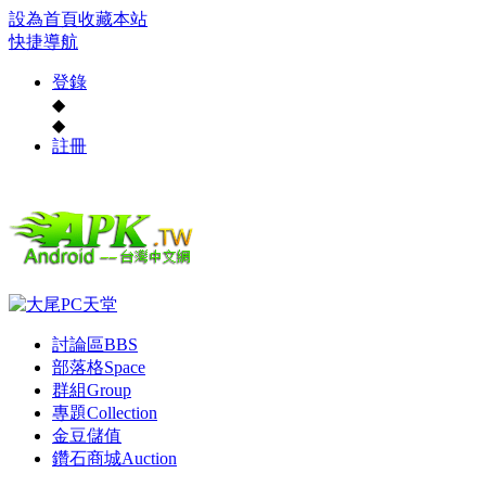
設為首頁
收藏本站
快捷導航
登錄
◆
◆
註冊
討論區
BBS
部落格
Space
群組
Group
專題
Collection
金豆儲值
鑽石商城
Auction