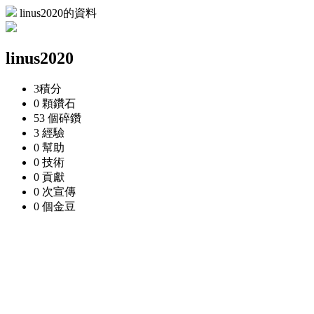
linus2020的資料
linus2020
3
積分
0 顆
鑽石
53 個
碎鑽
3
經驗
0
幫助
0
技術
0
貢獻
0 次
宣傳
0 個
金豆