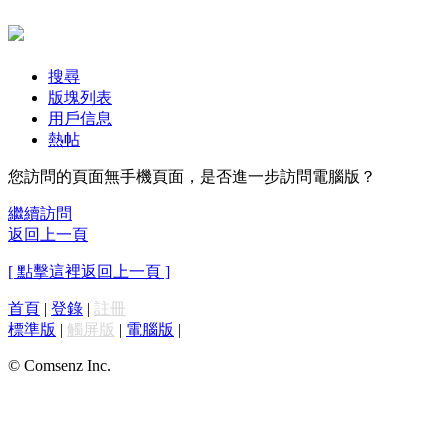
搜尋
版塊列表
用戶信息
熱帖
您訪問的頁面無手機頁面，是否進一步訪問電腦版？
繼續訪問
返回上一頁
[ 點擊這裡返回上一頁 ]
首頁
|
登錄
|
註冊
標準版
|
觸屏版
|
電腦版
|
© Comsenz Inc.