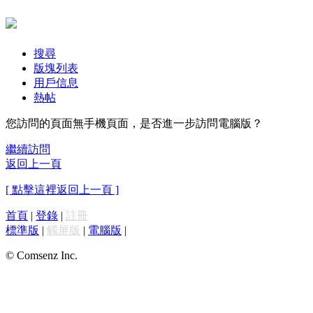
搜尋
版塊列表
用戶信息
熱帖
您訪問的頁面無手機頁面，是否進一步訪問電腦版？
繼續訪問
返回上一頁
[ 點擊這裡返回上一頁 ]
首頁
|
登錄
|
註冊
標準版
|
觸屏版
|
電腦版
|
© Comsenz Inc.