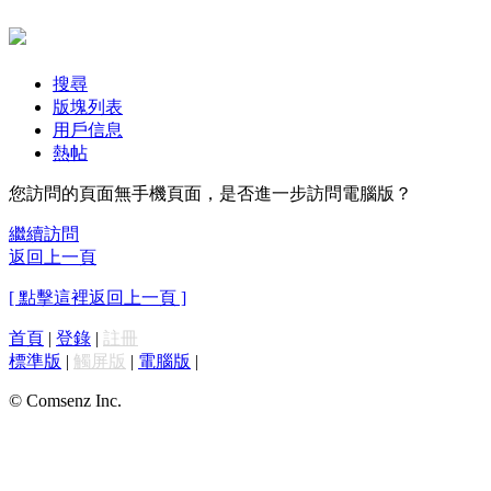
搜尋
版塊列表
用戶信息
熱帖
您訪問的頁面無手機頁面，是否進一步訪問電腦版？
繼續訪問
返回上一頁
[ 點擊這裡返回上一頁 ]
首頁
|
登錄
|
註冊
標準版
|
觸屏版
|
電腦版
|
© Comsenz Inc.