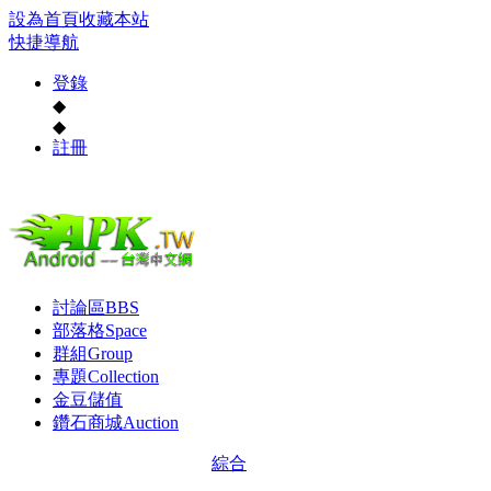
設為首頁
收藏本站
快捷導航
登錄
◆
◆
註冊
討論區
BBS
部落格
Space
群組
Group
專題
Collection
金豆儲值
鑽石商城
Auction
綜合