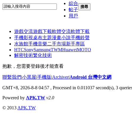
綜合
搜尋
帖子
用戶
遊戲交流
遊戲下載
軟體交流
軟體下載
手機影視
桌布主題
漫畫小說
手機鈴聲
水族館
手機音樂
二手市場
新手專區
HTC
Sony
Samsung
TWM
Huawei
MOTO
解密技術
繁化技術
抱歉，您需要登錄後才能查看
聯繫我們
|
小黑屋
|
手機版
|
Archiver
|
Android 台灣中文網
GMT+8, 2026-8-8 04:57
, Processed in 0.011037 second(s), 3 quer
Powered by
APK.TW
v2.0
© 2013
APK.TW