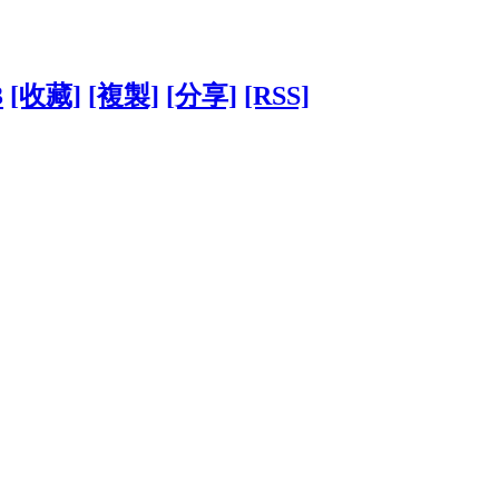
3
[收藏]
[複製]
[分享]
[RSS]