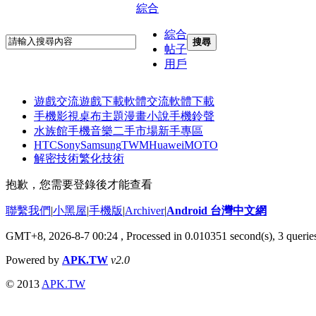
綜合
綜合
搜尋
帖子
用戶
遊戲交流
遊戲下載
軟體交流
軟體下載
手機影視
桌布主題
漫畫小說
手機鈴聲
水族館
手機音樂
二手市場
新手專區
HTC
Sony
Samsung
TWM
Huawei
MOTO
解密技術
繁化技術
抱歉，您需要登錄後才能查看
聯繫我們
|
小黑屋
|
手機版
|
Archiver
|
Android 台灣中文網
GMT+8, 2026-8-7 00:24
, Processed in 0.010351 second(s), 3 quer
Powered by
APK.TW
v2.0
© 2013
APK.TW