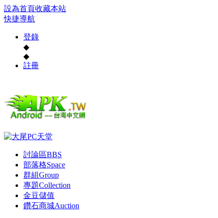
設為首頁
收藏本站
快捷導航
登錄
◆
◆
註冊
討論區
BBS
部落格
Space
群組
Group
專題
Collection
金豆儲值
鑽石商城
Auction