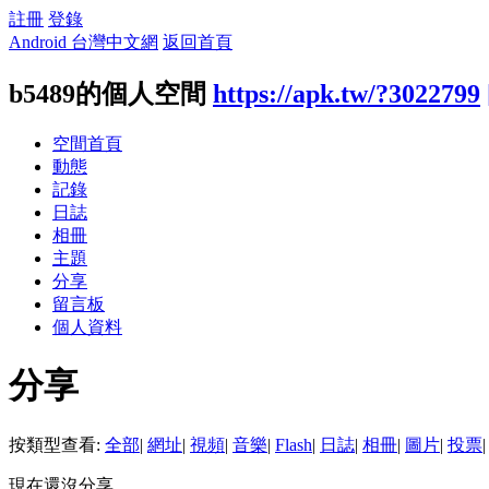
註冊
登錄
Android 台灣中文網
返回首頁
b5489的個人空間
https://apk.tw/?3022799
空間首頁
動態
記錄
日誌
相冊
主題
分享
留言板
個人資料
分享
按類型查看:
全部
|
網址
|
視頻
|
音樂
|
Flash
|
日誌
|
相冊
|
圖片
|
投票
|
現在還沒分享