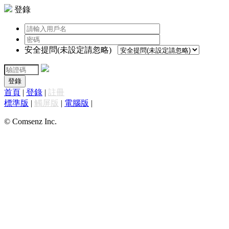
登錄
安全提問(未設定請忽略)
登錄
首頁
|
登錄
|
註冊
標準版
|
觸屏版
|
電腦版
|
© Comsenz Inc.