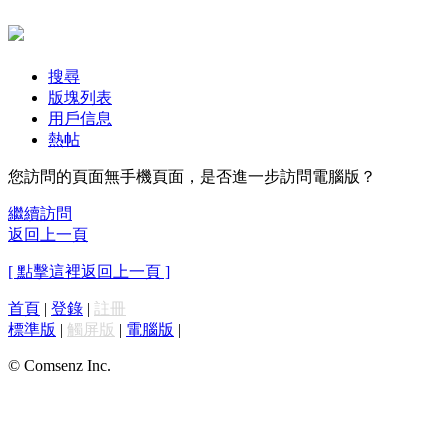
搜尋
版塊列表
用戶信息
熱帖
您訪問的頁面無手機頁面，是否進一步訪問電腦版？
繼續訪問
返回上一頁
[ 點擊這裡返回上一頁 ]
首頁
|
登錄
|
註冊
標準版
|
觸屏版
|
電腦版
|
© Comsenz Inc.