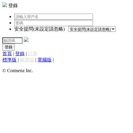
登錄
安全提問(未設定請忽略)
登錄
首頁
|
登錄
|
註冊
標準版
|
觸屏版
|
電腦版
|
© Comsenz Inc.