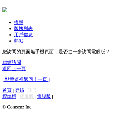
搜尋
版塊列表
用戶信息
熱帖
您訪問的頁面無手機頁面，是否進一步訪問電腦版？
繼續訪問
返回上一頁
[ 點擊這裡返回上一頁 ]
首頁
|
登錄
|
註冊
標準版
|
觸屏版
|
電腦版
|
© Comsenz Inc.