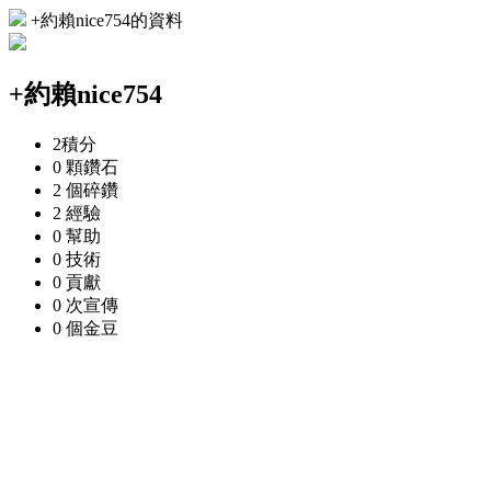
+約賴nice754的資料
+約賴nice754
2
積分
0 顆
鑽石
2 個
碎鑽
2
經驗
0
幫助
0
技術
0
貢獻
0 次
宣傳
0 個
金豆