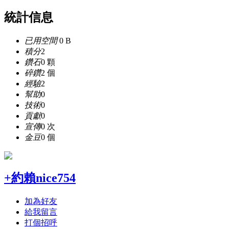
統計信息
已用空間
0 B
積分
2
鑽石
0 顆
碎鑽
2 個
經驗
2
幫助
0
技術
0
貢獻
0
宣傳
0 次
金豆
0 個
+約賴nice754
加為好友
給我留言
打個招呼