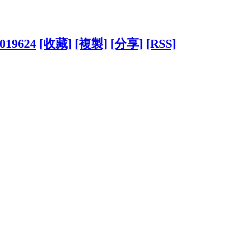
3019624
[收藏]
[複製]
[分享]
[RSS]