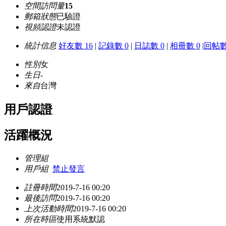
空間訪問量
15
郵箱狀態
已驗證
視頻認證
未認證
統計信息
好友數 16
|
記錄數 0
|
日誌數 0
|
相冊數 0
|
回帖數
性別
女
生日
-
來自
台灣
用戶認證
活躍概況
管理組
用戶組
禁止發言
註冊時間
2019-7-16 00:20
最後訪問
2019-7-16 00:20
上次活動時間
2019-7-16 00:20
所在時區
使用系統默認