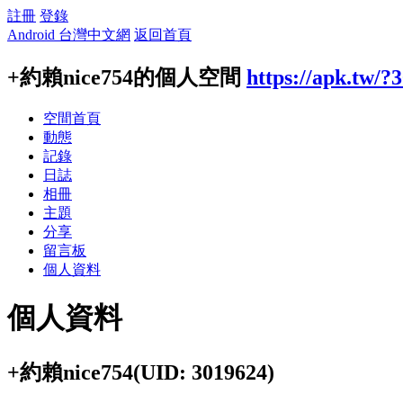
註冊
登錄
Android 台灣中文網
返回首頁
+約賴nice754的個人空間
https://apk.tw/?
空間首頁
動態
記錄
日誌
相冊
主題
分享
留言板
個人資料
個人資料
+約賴nice754
(UID: 3019624)