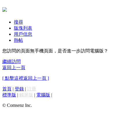
搜尋
版塊列表
用戶信息
熱帖
您訪問的頁面無手機頁面，是否進一步訪問電腦版？
繼續訪問
返回上一頁
[ 點擊這裡返回上一頁 ]
首頁
|
登錄
|
註冊
標準版
|
觸屏版
|
電腦版
|
© Comsenz Inc.