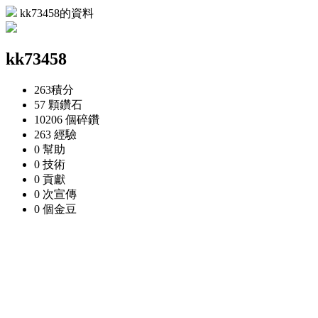
kk73458的資料
kk73458
263
積分
57 顆
鑽石
10206 個
碎鑽
263
經驗
0
幫助
0
技術
0
貢獻
0 次
宣傳
0 個
金豆