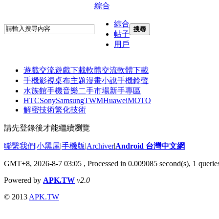
綜合
綜合
搜尋
帖子
用戶
遊戲交流
遊戲下載
軟體交流
軟體下載
手機影視
桌布主題
漫畫小說
手機鈴聲
水族館
手機音樂
二手市場
新手專區
HTC
Sony
Samsung
TWM
Huawei
MOTO
解密技術
繁化技術
請先登錄後才能繼續瀏覽
聯繫我們
|
小黑屋
|
手機版
|
Archiver
|
Android 台灣中文網
GMT+8, 2026-8-7 03:05
, Processed in 0.009085 second(s), 1 quer
Powered by
APK.TW
v2.0
© 2013
APK.TW