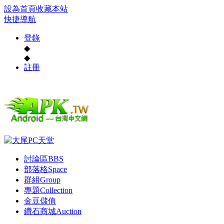
設為首頁
收藏本站
快捷導航
登錄
◆
◆
註冊
討論區
BBS
部落格
Space
群組
Group
專題
Collection
金豆儲值
鑽石商城
Auction