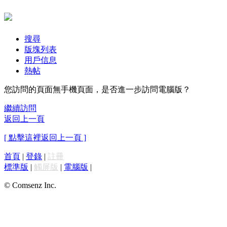
搜尋
版塊列表
用戶信息
熱帖
您訪問的頁面無手機頁面，是否進一步訪問電腦版？
繼續訪問
返回上一頁
[ 點擊這裡返回上一頁 ]
首頁
|
登錄
|
註冊
標準版
|
觸屏版
|
電腦版
|
© Comsenz Inc.