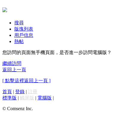
搜尋
版塊列表
用戶信息
熱帖
您訪問的頁面無手機頁面，是否進一步訪問電腦版？
繼續訪問
返回上一頁
[ 點擊這裡返回上一頁 ]
首頁
|
登錄
|
註冊
標準版
|
觸屏版
|
電腦版
|
© Comsenz Inc.