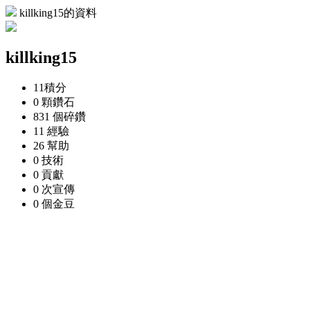
killking15的資料
killking15
11
積分
0 顆
鑽石
831 個
碎鑽
11
經驗
26
幫助
0
技術
0
貢獻
0 次
宣傳
0 個
金豆