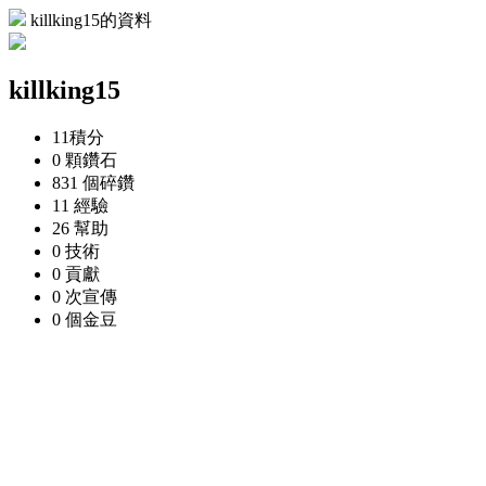
killking15的資料
killking15
11
積分
0 顆
鑽石
831 個
碎鑽
11
經驗
26
幫助
0
技術
0
貢獻
0 次
宣傳
0 個
金豆