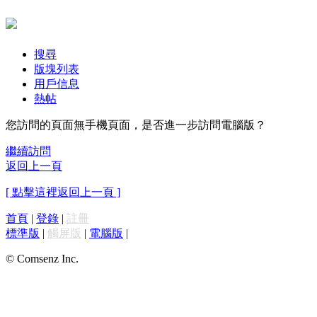
搜尋
版塊列表
用戶信息
熱帖
您訪問的頁面無手機頁面，是否進一步訪問電腦版？
繼續訪問
返回上一頁
[ 點擊這裡返回上一頁 ]
首頁
|
登錄
|
註冊
標準版
|
觸屏版
|
電腦版
|
© Comsenz Inc.