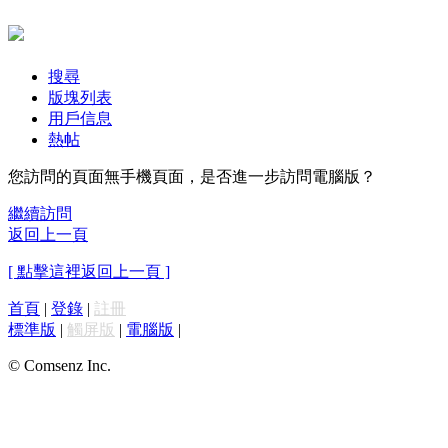
搜尋
版塊列表
用戶信息
熱帖
您訪問的頁面無手機頁面，是否進一步訪問電腦版？
繼續訪問
返回上一頁
[ 點擊這裡返回上一頁 ]
首頁
|
登錄
|
註冊
標準版
|
觸屏版
|
電腦版
|
© Comsenz Inc.