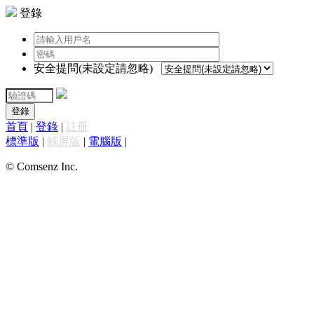
登錄
安全提問(未設定請忽略)
登錄
首頁
|
登錄
|
註冊
標準版
|
觸屏版
|
電腦版
|
© Comsenz Inc.