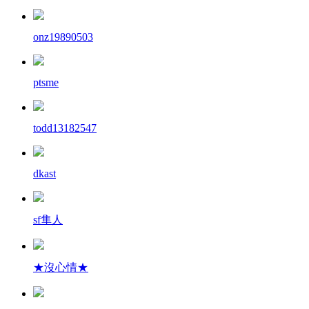
onz19890503
ptsme
todd13182547
dkast
sf隼人
★沒心情★