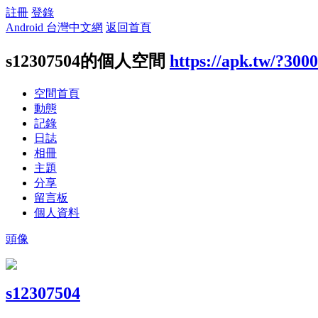
註冊
登錄
Android 台灣中文網
返回首頁
s12307504的個人空間
https://apk.tw/?300
空間首頁
動態
記錄
日誌
相冊
主題
分享
留言板
個人資料
頭像
s12307504