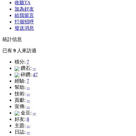
收聽TA
加為好友
給我留言
打個招呼
發送消息
統計信息
已有
9
人來訪過
積分:
7
鑽石:
--
碎鑽:
47
經驗:
7
幫助:
--
技術:
--
貢獻:
--
宣傳:
--
金豆:
--
好友:
8
主題:
--
日誌:
--