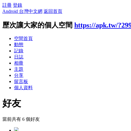
註冊
登錄
Android 台灣中文網
返回首頁
歷次讓大家的個人空間
https://apk.tw/?29
空間首頁
動態
記錄
日誌
相冊
主題
分享
留言板
個人資料
好友
當前共有
6
個好友