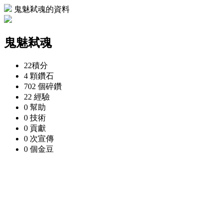
鬼魅弒魂的資料
鬼魅弒魂
22
積分
4 顆
鑽石
702 個
碎鑽
22
經驗
0
幫助
0
技術
0
貢獻
0 次
宣傳
0 個
金豆