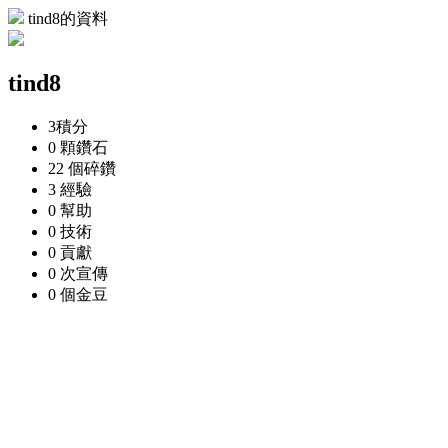
tind8的資料
tind8
3
積分
0 顆
鑽石
22 個
碎鑽
3
經驗
0
幫助
0
技術
0
貢獻
0 次
宣傳
0 個
金豆