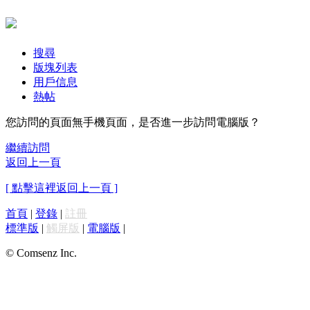
搜尋
版塊列表
用戶信息
熱帖
您訪問的頁面無手機頁面，是否進一步訪問電腦版？
繼續訪問
返回上一頁
[ 點擊這裡返回上一頁 ]
首頁
|
登錄
|
註冊
標準版
|
觸屏版
|
電腦版
|
© Comsenz Inc.