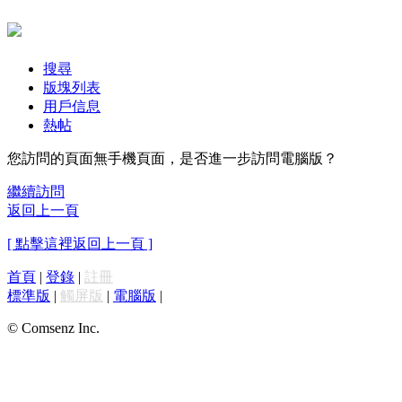
搜尋
版塊列表
用戶信息
熱帖
您訪問的頁面無手機頁面，是否進一步訪問電腦版？
繼續訪問
返回上一頁
[ 點擊這裡返回上一頁 ]
首頁
|
登錄
|
註冊
標準版
|
觸屏版
|
電腦版
|
© Comsenz Inc.