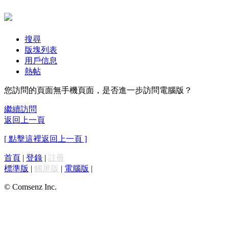
搜尋
版塊列表
用戶信息
熱帖
您訪問的頁面無手機頁面，是否進一步訪問電腦版？
繼續訪問
返回上一頁
[ 點擊這裡返回上一頁 ]
首頁
|
登錄
|
註冊
標準版
|
觸屏版
|
電腦版
|
© Comsenz Inc.