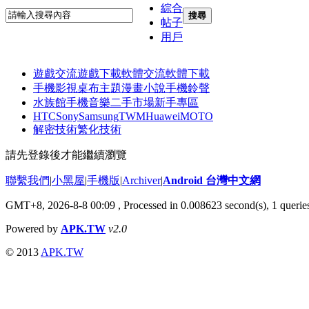
綜合
搜尋
帖子
用戶
遊戲交流
遊戲下載
軟體交流
軟體下載
手機影視
桌布主題
漫畫小說
手機鈴聲
水族館
手機音樂
二手市場
新手專區
HTC
Sony
Samsung
TWM
Huawei
MOTO
解密技術
繁化技術
請先登錄後才能繼續瀏覽
聯繫我們
|
小黑屋
|
手機版
|
Archiver
|
Android 台灣中文網
GMT+8, 2026-8-8 00:09
, Processed in 0.008623 second(s), 1 quer
Powered by
APK.TW
v2.0
© 2013
APK.TW