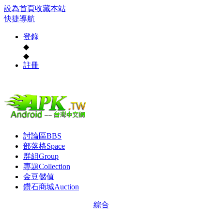
設為首頁
收藏本站
快捷導航
登錄
◆
◆
註冊
討論區
BBS
部落格
Space
群組
Group
專題
Collection
金豆儲值
鑽石商城
Auction
綜合