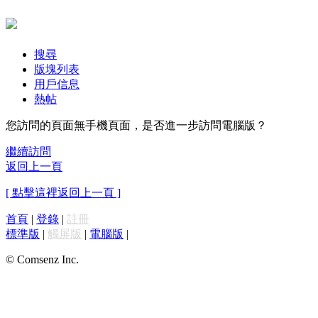
搜尋
版塊列表
用戶信息
熱帖
您訪問的頁面無手機頁面，是否進一步訪問電腦版？
繼續訪問
返回上一頁
[ 點擊這裡返回上一頁 ]
首頁
|
登錄
|
註冊
標準版
|
觸屏版
|
電腦版
|
© Comsenz Inc.