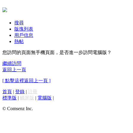
搜尋
版塊列表
用戶信息
熱帖
您訪問的頁面無手機頁面，是否進一步訪問電腦版？
繼續訪問
返回上一頁
[ 點擊這裡返回上一頁 ]
首頁
|
登錄
|
註冊
標準版
|
觸屏版
|
電腦版
|
© Comsenz Inc.