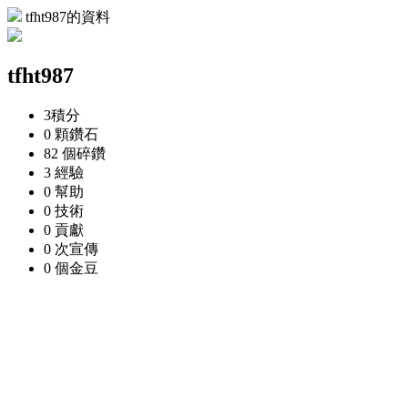
tfht987的資料
tfht987
3
積分
0 顆
鑽石
82 個
碎鑽
3
經驗
0
幫助
0
技術
0
貢獻
0 次
宣傳
0 個
金豆