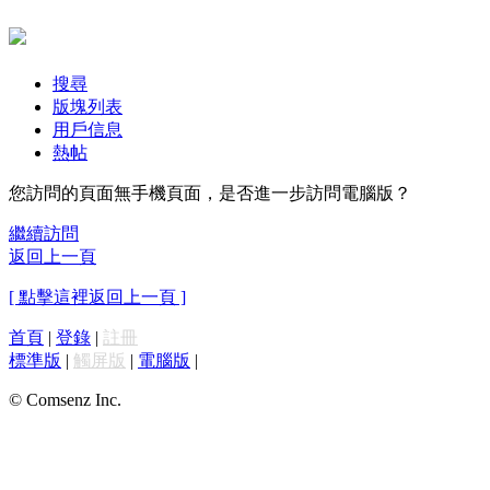
搜尋
版塊列表
用戶信息
熱帖
您訪問的頁面無手機頁面，是否進一步訪問電腦版？
繼續訪問
返回上一頁
[ 點擊這裡返回上一頁 ]
首頁
|
登錄
|
註冊
標準版
|
觸屏版
|
電腦版
|
© Comsenz Inc.