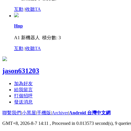
互動
|
收聽TA
Hnp
A1 新機器人
積分數: 3
互動
|
收聽TA
jason631203
加為好友
給我留言
打個招呼
發送消息
聯繫我們
|
小黑屋
|
手機版
|
Archiver
|
Android 台灣中文網
GMT+8, 2026-8-7 14:11
, Processed in 0.013573 second(s), 9 queri