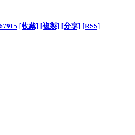
967915
[收藏]
[複製]
[分享]
[RSS]