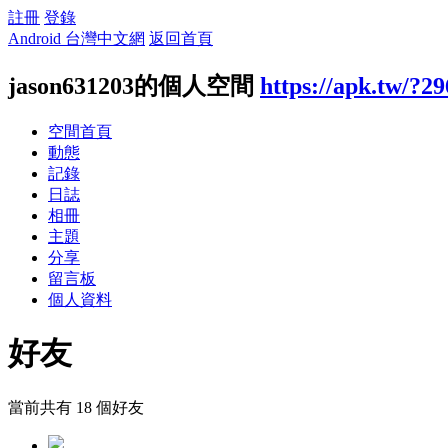
註冊
登錄
Android 台灣中文網
返回首頁
jason631203的個人空間
https://apk.tw/?2
空間首頁
動態
記錄
日誌
相冊
主題
分享
留言板
個人資料
好友
當前共有
18
個好友