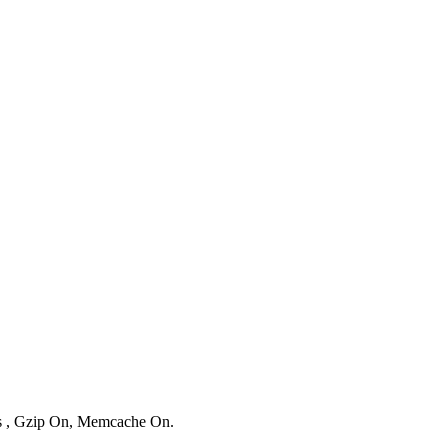
es , Gzip On, Memcache On.