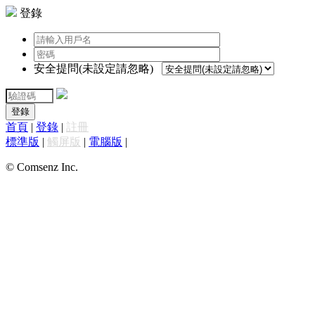
登錄
安全提問(未設定請忽略)
登錄
首頁
|
登錄
|
註冊
標準版
|
觸屏版
|
電腦版
|
© Comsenz Inc.