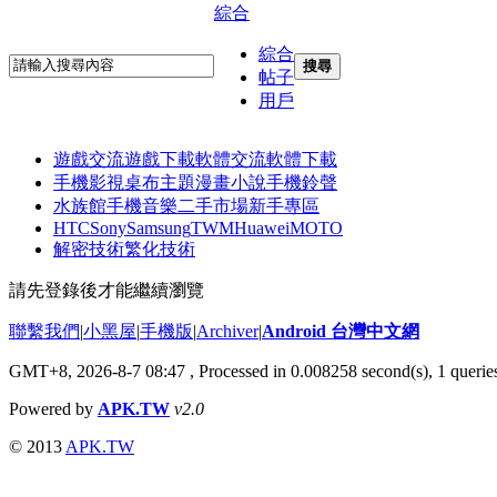
綜合
綜合
搜尋
帖子
用戶
遊戲交流
遊戲下載
軟體交流
軟體下載
手機影視
桌布主題
漫畫小說
手機鈴聲
水族館
手機音樂
二手市場
新手專區
HTC
Sony
Samsung
TWM
Huawei
MOTO
解密技術
繁化技術
請先登錄後才能繼續瀏覽
聯繫我們
|
小黑屋
|
手機版
|
Archiver
|
Android 台灣中文網
GMT+8, 2026-8-7 08:47
, Processed in 0.008258 second(s), 1 quer
Powered by
APK.TW
v2.0
© 2013
APK.TW