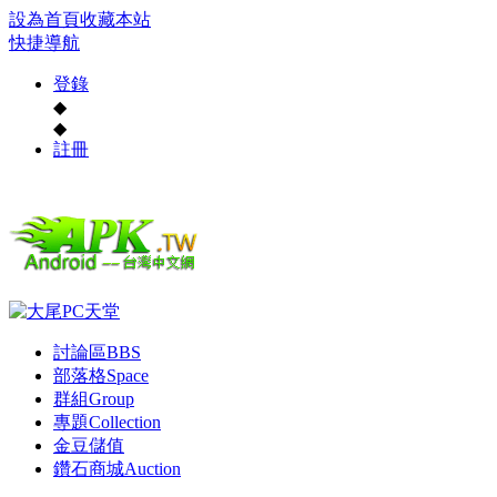
設為首頁
收藏本站
快捷導航
登錄
◆
◆
註冊
討論區
BBS
部落格
Space
群組
Group
專題
Collection
金豆儲值
鑽石商城
Auction