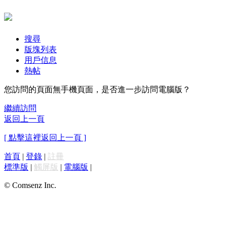
搜尋
版塊列表
用戶信息
熱帖
您訪問的頁面無手機頁面，是否進一步訪問電腦版？
繼續訪問
返回上一頁
[ 點擊這裡返回上一頁 ]
首頁
|
登錄
|
註冊
標準版
|
觸屏版
|
電腦版
|
© Comsenz Inc.