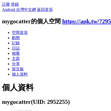
註冊
登錄
Android 台灣中文網
返回首頁
mygocatter的個人空間
https://apk.tw/?29
空間首頁
動態
記錄
日誌
相冊
主題
分享
留言板
個人資料
個人資料
mygocatter
(UID: 2952255)