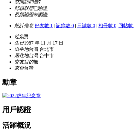
空間訪問量
7
郵箱狀態
已驗證
視頻認證
未認證
統計信息
好友數 1
|
記錄數 0
|
日誌數 0
|
相冊數 0
|
回帖數 
性別
男
生日
1987 年 11 月 17 日
出生地
台灣 台北市
居住地
台灣 台中市
交友目的
無
來自
台灣
勳章
用戶認證
活躍概況