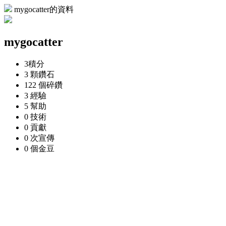
mygocatter的資料
mygocatter
3
積分
3 顆
鑽石
122 個
碎鑽
3
經驗
5
幫助
0
技術
0
貢獻
0 次
宣傳
0 個
金豆