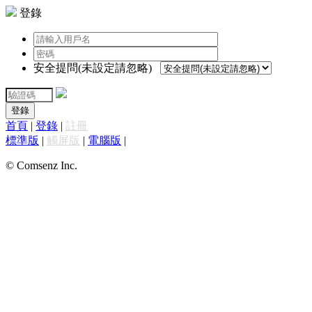
登錄
安全提問(未設定請忽略)
登錄
首頁
|
登錄
|
註冊
標準版
|
觸屏版
|
電腦版
|
© Comsenz Inc.