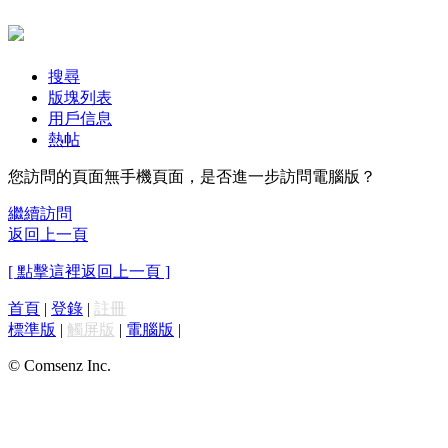
搜尋
版塊列表
用戶信息
熱帖
您訪問的頁面無手機頁面，是否進一步訪問電腦版？
繼續訪問
返回上一頁
[ 點擊這裡返回上一頁 ]
首頁
|
登錄
|
註冊
標準版
|
觸屏版
|
電腦版
|
© Comsenz Inc.