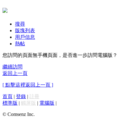
搜尋
版塊列表
用戶信息
熱帖
您訪問的頁面無手機頁面，是否進一步訪問電腦版？
繼續訪問
返回上一頁
[ 點擊這裡返回上一頁 ]
首頁
|
登錄
|
註冊
標準版
|
觸屏版
|
電腦版
|
© Comsenz Inc.