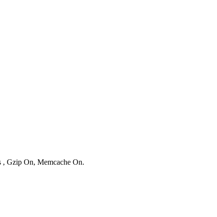
es , Gzip On, Memcache On.