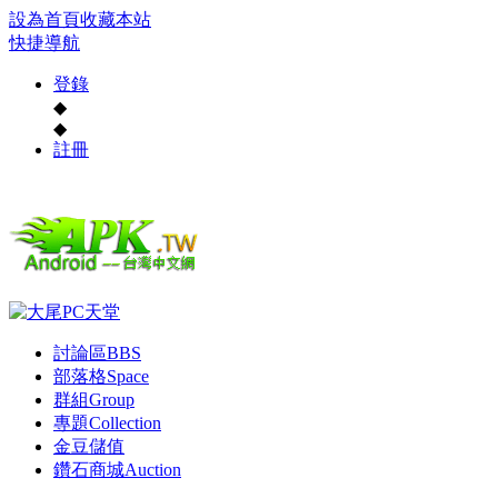
設為首頁
收藏本站
快捷導航
登錄
◆
◆
註冊
討論區
BBS
部落格
Space
群組
Group
專題
Collection
金豆儲值
鑽石商城
Auction