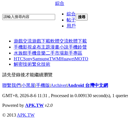
綜合
綜合
搜尋
帖子
用戶
遊戲交流
遊戲下載
軟體交流
軟體下載
手機影視
桌布主題
漫畫小說
手機鈴聲
水族館
手機音樂
二手市場
新手專區
HTC
Sony
Samsung
TWM
Huawei
MOTO
解密技術
繁化技術
請先登錄後才能繼續瀏覽
聯繫我們
|
小黑屋
|
手機版
|
Archiver
|
Android 台灣中文網
GMT+8, 2026-8-6 11:31
, Processed in 0.009130 second(s), 1 queri
Powered by
APK.TW
v2.0
© 2013
APK.TW