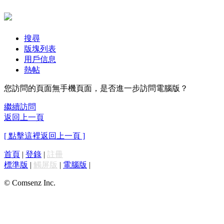
搜尋
版塊列表
用戶信息
熱帖
您訪問的頁面無手機頁面，是否進一步訪問電腦版？
繼續訪問
返回上一頁
[ 點擊這裡返回上一頁 ]
首頁
|
登錄
|
註冊
標準版
|
觸屏版
|
電腦版
|
© Comsenz Inc.