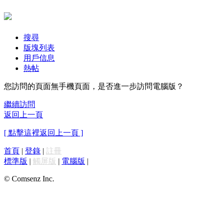
搜尋
版塊列表
用戶信息
熱帖
您訪問的頁面無手機頁面，是否進一步訪問電腦版？
繼續訪問
返回上一頁
[ 點擊這裡返回上一頁 ]
首頁
|
登錄
|
註冊
標準版
|
觸屏版
|
電腦版
|
© Comsenz Inc.