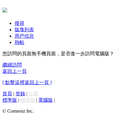
搜尋
版塊列表
用戶信息
熱帖
您訪問的頁面無手機頁面，是否進一步訪問電腦版？
繼續訪問
返回上一頁
[ 點擊這裡返回上一頁 ]
首頁
|
登錄
|
註冊
標準版
|
觸屏版
|
電腦版
|
© Comsenz Inc.